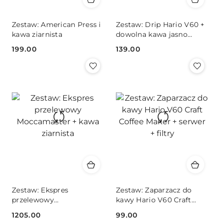
Zestaw: American Press i
Zestaw: Drip Hario V60 +
kawa ziarnista
dowolna kawa jasno
palona
199.00
139.00
Cena:
Cena:
Zestaw: Ekspres
Zestaw: Zaparzacz do
przelewowy
kawy Hario V60 Craft
Moccamaster + kawa
Coffee Maker + serwer +
1205.00
99.00
ziarnista
filtry