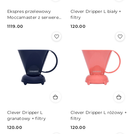
Ekspres przelewowy
Clever Dripper L biały +
Moccamaster z serwerem
filtry
- Silver Brushed
1119.00
120.00
Cena:
Cena:
Clever Dripper L
Clever Dripper L różowy +
granatowy + filtry
filtry
120.00
120.00
Cena:
Cena: