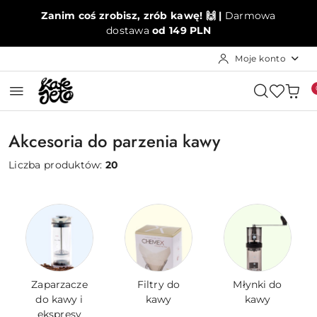
Przejdź do treści głównej
Przejdź do wyszukiwarki
Przejdź do moje konto
Przejdź do menu głównego
Przejdź do stopki
Zanim coś zrobisz, zrób kawę! 🙌 |
Darmowa
dostawa
od 149 PLN
Moje konto
Akcesoria do parzenia kawy
Liczba produktów:
20
Zaparzacze
Filtry do
Młynki do
do kawy i
kawy
kawy
ekspresy