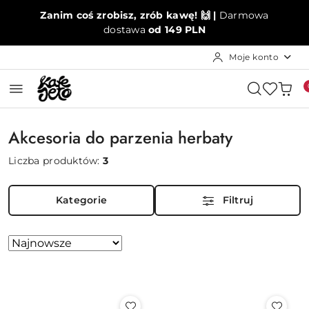
Przejdź do treści głównej
Przejdź do wyszukiwarki
Przejdź do moje konto
Przejdź do menu głównego
Przejdź do stopki
Zanim coś zrobisz, zrób kawę! 🙌 |
Darmowa
dostawa
od 149 PLN
Moje konto
Akcesoria do parzenia herbaty
Liczba produktów:
3
Kategorie
Filtruj
Zastosowano
Sortuj
według
sortowanie:
Najnowsze.