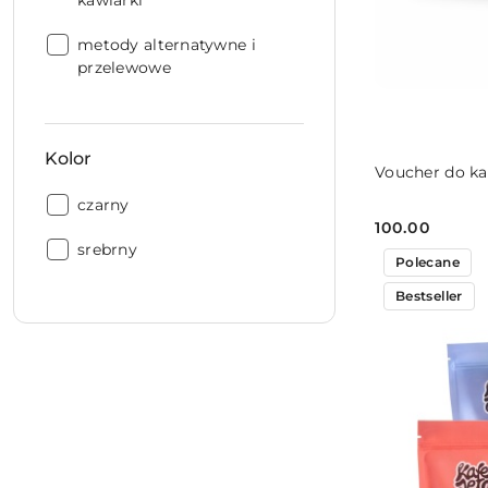
kawiarki
Przeznaczenie:
metody alternatywne i
przelewowe
Kolor
Voucher do kaw
Kolor:
czarny
100.00
Cena:
Kolor:
srebrny
Polecane
Bestseller