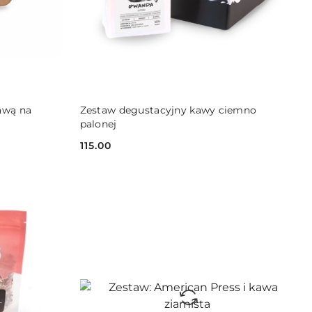
DO KOSZYKA
awą na
Zestaw degustacyjny kawy ciemno
palonej
115.00
Cena: