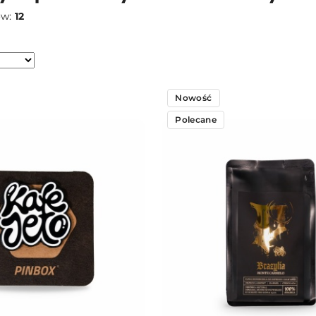
ów:
12
Nowość
Polecane