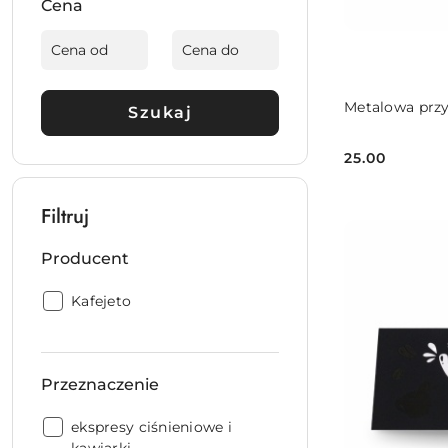
Cena
Metalowa przy
Szukaj
25.00
Cena:
Filtruj
Producent
Producent:
Kafejeto
Przeznaczenie
Przeznaczenie:
ekspresy ciśnieniowe i