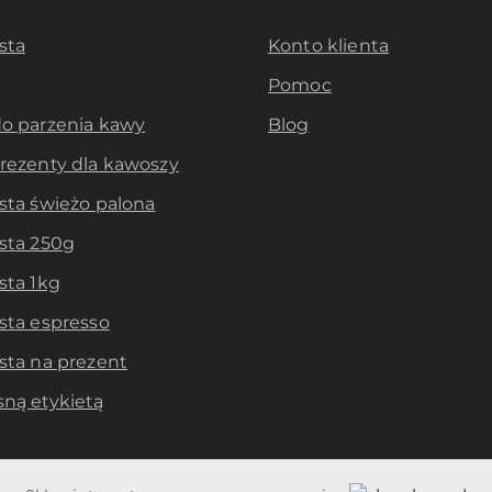
sta
Konto klienta
Pomoc
do parzenia kawy
Blog
prezenty dla kawoszy
sta świeżo palona
ista 250g
sta 1kg
sta espresso
sta na prezent
sną etykietą