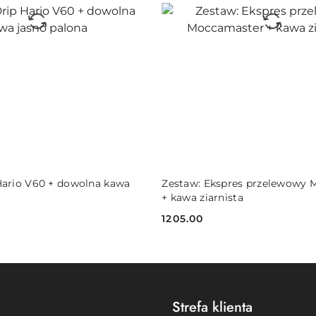
DO KOSZYKA
DO KOSZYKA
Hario V60 + dowolna kawa
Zestaw: Ekspres przelewowy
+ kawa ziarnista
1205.00
Cena:
Strefa klienta