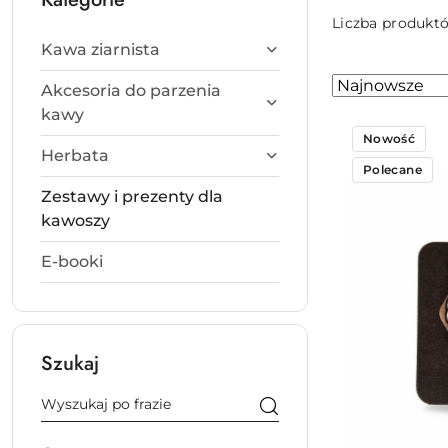
Liczba produkt
Kawa ziarnista
Zastosowano
Sortuj
Akcesoria do parzenia
według
sortowanie:
kawy
Najnowsze.
Nowość
Herbata
Polecane
Zestawy i prezenty dla
kawoszy
E-booki
Szukaj