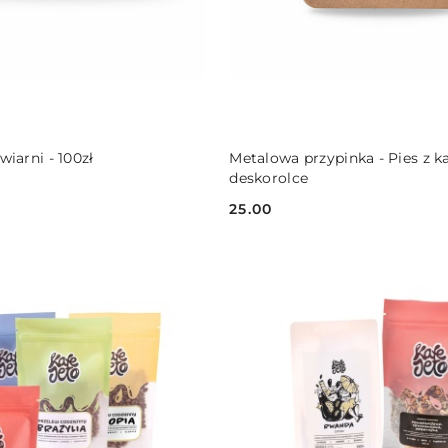
DO KOSZYKA
DO KOSZYKA
iarni - 100zł
Metalowa przypinka - Pies z k
deskorolce
25.00
Cena: