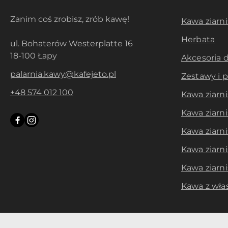
Zanim coś zrobisz, zrób kawę!
Kawa ziarni
Herbata
ul. Bohaterów Westerplatte 16
18-100 Łapy
Akcesoria 
palarnia.kawy@kafejeto.pl
Zestawy i 
+48 574 012 100
Kawa ziarni
Kawa ziarn
Kawa ziarni
Kawa ziarni
Kawa ziarni
Kawa z wła