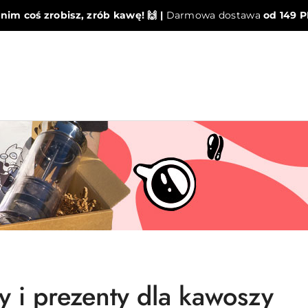
nim coś zrobisz, zrób kawę! 🙌 |
Darmowa dostawa
od 149 
y i prezenty dla kawoszy