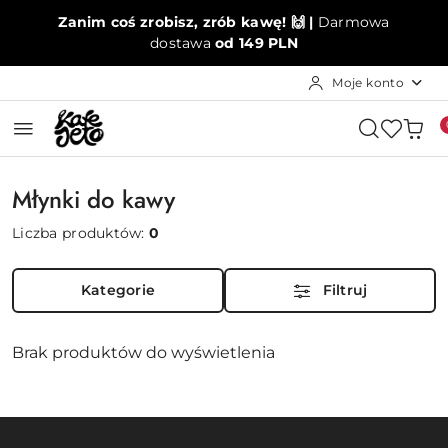
Przejdź do treści głównej
Przejdź do wyszukiwarki
Przejdź do moje konto
Przejdź do menu głównego
Przejdź do stopki
Zanim coś zrobisz, zrób kawę! 🙌 |
Darmowa
dostawa
od 149 PLN
Moje konto
Młynki do kawy
Liczba produktów:
0
Kategorie
Filtruj
Brak produktów do wyświetlenia